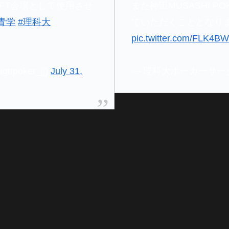
を、FT会場として使用させ
また神田MUSASHI P
青学
#理科大
ていただくこととなりま
pic.twitter.com/FLK4B
oker_jj)
July 31,
— 理科大ポーカーサークル