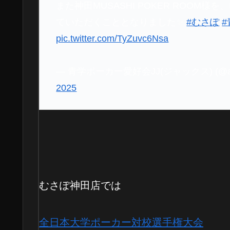
また神田MUSASHI POKER ROOM様
ていただくこととなりました✨️
#むさぽ
#
pic.twitter.com/TyZuvc6Nsa
— 青学ポーカー愛好会JJ(ジャックス) (@agup
2025
むさぽ神田店では
全日本大学ポーカー対校選手権大会