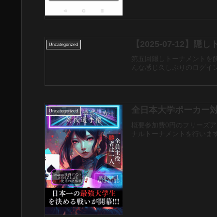
【2025-07-12】隠
Uncategorized
第五回隠しトーナメントを
んな感じ久しぶりのログイン
全日本大学ポーカー対校
Uncategorized
概要参加費0円のフリーズア
ナルトーナメントを行います