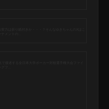
の実力は折り紙付きか・・・？そんなゆきちゃんのXはこ
メントの...
9名で後述する全日本大学ポーカー対校選手権大会ファイ
フ...