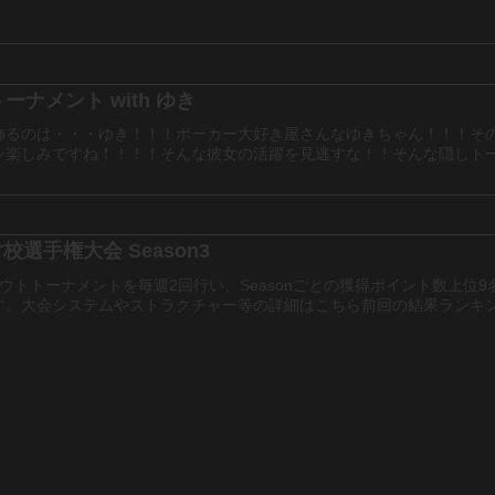
しトーナメント with ゆき
飾るのは・・・ゆき！！！ポーカー大好き屋さんなゆきちゃん！！！そ
楽しみですね！！！！そんな彼女の活躍を見逃すな！！そんな隠しトーナ
選手権大会 Season3
ウトトーナメントを毎週2回行い、Seasonごとの獲得ポイント数上位
。大会システムやストラクチャー等の詳細はこちら前回の結果ランキング