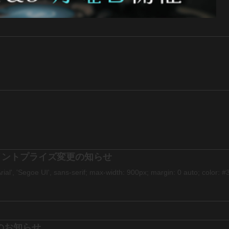
メントプライズ変更の知らせ
Arial', 'Segoe UI', sans-serif; max-width: 900px; margin: 0 auto; color: #33
のお知らせ