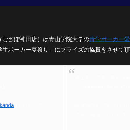
神田店（むさぽ神田店）は青山学院大学の
青学ポーカー愛
学生ポーカー夏祭り」にプライズの協賛をさせて頂
メント
青山学院大学𓏴東京理
OM】
＼Sponsored By MUS
kanda
)よりリングチッ
MUSASHI POKER RO
プをご協賛いただいて