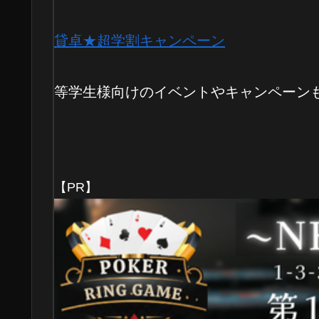
貸卓★超学割キャンペーン
等学生様向けのイベントやキャンペーン
【PR】