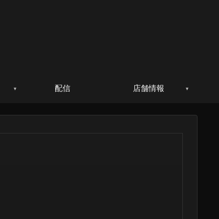
配信
店舗情報