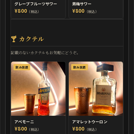
グレープフルーツサワー
男梅サワー
¥800
¥800
（税込）
（税込）
🍸 カクテル
記載のないカクテルもお気軽にどうぞ。
飲み放題
飲み放題
アペモーニ
アマレットウーロン
¥800
¥800
（税込）
（税込）