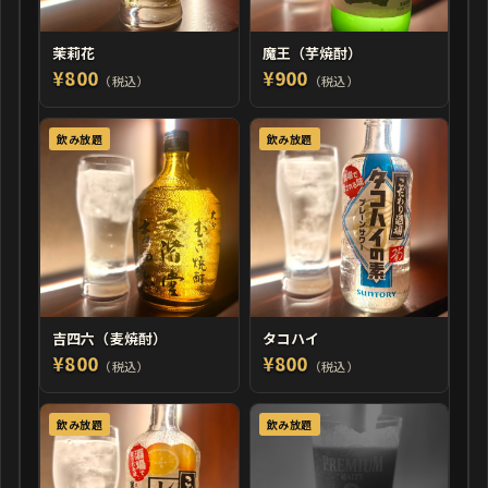
茉莉花
魔王（芋焼酎）
¥800
¥900
（税込）
（税込）
飲み放題
飲み放題
吉四六（麦焼酎）
タコハイ
¥800
¥800
（税込）
（税込）
飲み放題
飲み放題