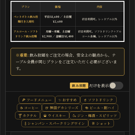
プラン
価格
内容
ペットボトル飲み放
平日 ¥1,600 ／ 土日祝
終日利用可。レッドブル以外
題付き入場料
¥2,600
アルコール・ソフト
月曜〜木曜、土日曜
終日利用可。ソフトドリンク＋アル
ドリンク飲み放題
¥2,900 ／ 金曜日 ¥1,400
コール各種。レッドブル以外
※重要:
飲み放題をご注文の場合、安全上の観点から、テ
ーブル全員が同じプランをご注文いただく必要がございま
す。
だけを表示
飲み放題
🍕 フードメニュー
✨ おすすめ
🥤 ソフトドリンク
☕ コーヒー
🍺 神田デカシリーズ
🍻 ビール・酎ハイ
🍸 カクテル
🥃 ウイスキー
🍶 ジン・梅酒・スピリッツ
🍾 シャンパン・スパークリングワイン
🥂 ショット