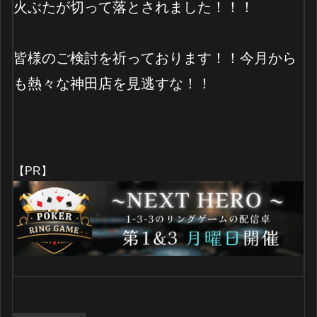
火ぶたが切って落とされました！！！
皆様のご検討を祈っております！！今月から
も熱々な神田店を見逃すな！！
【PR】