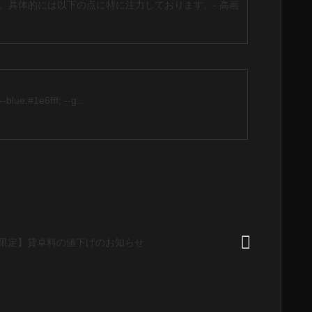
企業です。具体的には以下の点に特に注力しております。- 高画
-blue:#1e6fff; --g...
限定】貸卓料の値下げのお知らせ