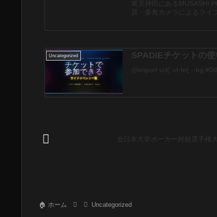
東京神田にあるMUSASHI
質・多角カメラによるライブ配
SPADIEチケット
Uncategorized
@import url('.vt-te{ --bg:#0d
全日本大学ポーカー対校選手権大会 
ホーム
Uncategorized