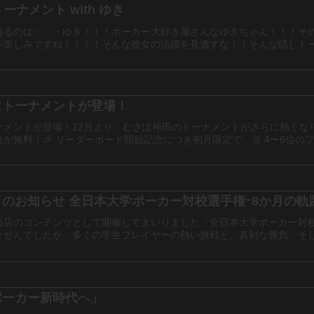
しトーナメント with ゆき
飾るのは・・・ゆき！！！ポーカー大好き屋さんなゆきちゃん！！！そ
楽しみですね！！！！そんな彼女の活躍を見逃すな！！そんな隠しトーナ
にトーナメントが登場！
メントが登場！12月より、むさぽ神田のトーナメントがさらに熱くなりま
無料！🎉 リーダーボード開始記念につき初月限定で…🥈 4〜6位のプレ
大学対校戦の開催終了のお知らせ 全日本大学ポーカー対校選手権ｰ8か月の
当店のコンテンツとして開催してまいりました「全日本大学ポーカー対校
せんでしたが、多くの学生プレイヤーの熱い挑戦と、真剣な勝負、そして
ポーカー新時代へ」