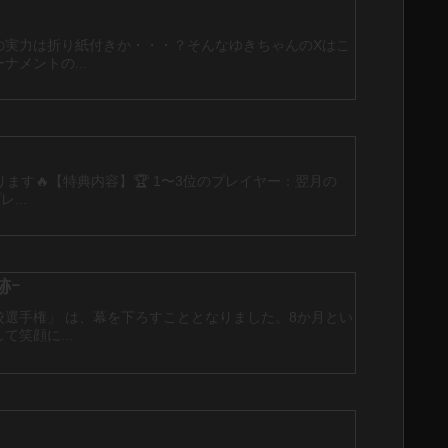
の実力は折り紙付きか・・・？そんなゆきちゃんのXはこ
メントの...
す🔥【特典内容】🏆 1〜3位のプレイヤー：翌月の
...
軌跡ｰ
選手権」 は、幕を下ろすこととなりました。8か月とい
笑顔に...