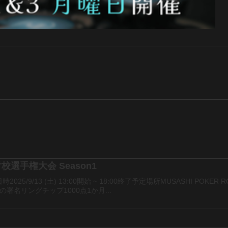
選手権大会 Season1
25/9/13 (土) 13:00開始 ~ 18:00終了予定場所MUSASHI P
署名リングチップ1000点1か月...