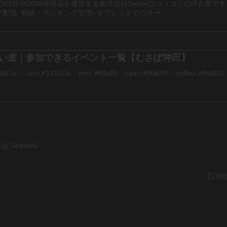
 POKER ROOM神田店を運営する株式会社SettlerはゴリゴリのIT
信- 戦績・ランキング管理- タブレットでのオー...
の使い道｜参加できるイベント一覧【むさぽ神田】
0d1a; --card:#13132a; --pink:#ff2d8f; --cyan:#00d4ff; --yellow:#ffe000; -
Season2
【日祝