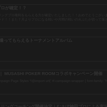
プロが確定！？
リングプロ権利をもらえる方が確定いたしました！！おめでとうござい
ド！！また７月よりプロになる戦いや月間の戦いの火ぶたが切って落とさ
真撮ってもらえるトーナメントアルバム
 ｜ MUSASHI POKER ROOMコラボキャンペーン開催
ign Page Styles */@import url('.tf-campaign-wrapper { font-family: 'No
トリングコーチング開催決定｜むさぽ神田プロによる実