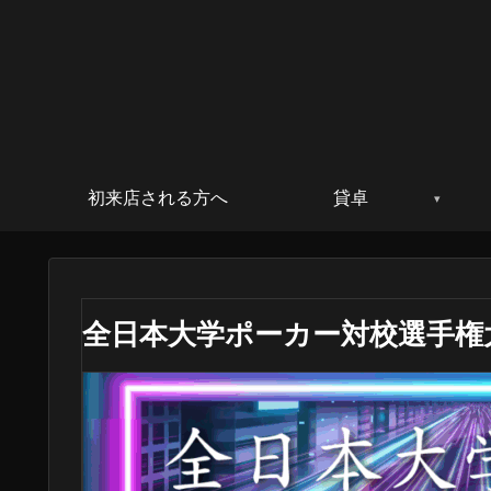
初来店される方へ
貸卓
全日本大学ポーカー対校選手権大会