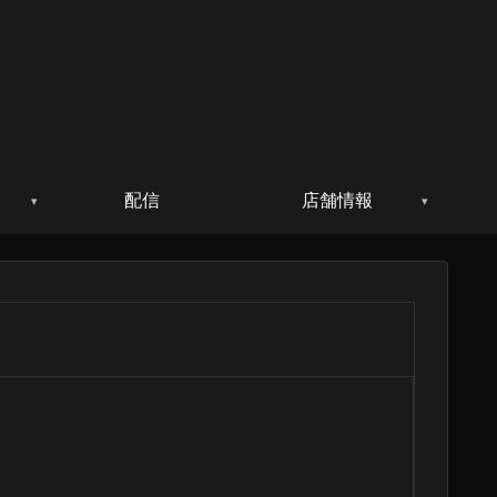
配信
店舗情報