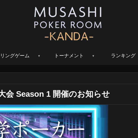
リングゲーム
トーナメント
ランキング
 Season 1 開催のお知らせ