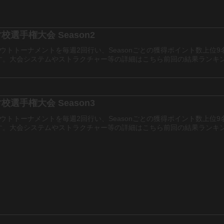
選手権大会 Season2
ウトトーナメントを毎週2回行い、Seasonごとの獲得ポイント数上位
。大会システムやストラクチャー等の詳細はこちら前回の結果ランキング
選手権大会 Season3
ウトトーナメントを毎週2回行い、Seasonごとの獲得ポイント数上位
。大会システムやストラクチャー等の詳細はこちら前回の結果ランキング