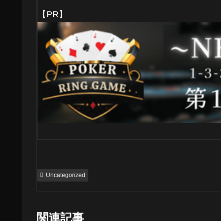
【PR】
Uncategorized
関連記事