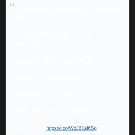
【大学生対校戦 Season.2 ファイナル最終結果発
表】
『全日本大学対校選手権ファイナル』がついに
決着！🃏🔥
🏆 1位：ryuki🐉さん（慶應義塾大学）
🥈 2位：chuckさん（放送大学）
🥉 3位：tai10さん（日本大学）
第4位：そにっくさん（上智大学)
詳細はこちら⬇️
https://t.co/WbJ61af6Sq