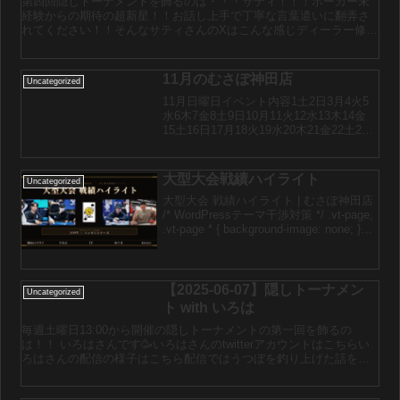
第四回隠しトーナメントを飾るのは・・・サティ！！！ポーカー未
経験からの期待の超新星！！お話し上手で丁寧な言葉遣いに翻弄さ
れてください！！そんなサティさんのXはこんな感じディーラー修行
もしっかりしているそうです！！そんな彼女の活躍を見逃すな！...
11月のむさぽ神田店
Uncategorized
11月日曜日イベント内容1土2日3月4火5
水6木7金8土9日10月11火12水13木14金
15土16日17月18火19水20木21金22土23
日24月25火26水27木28金29土30日
大型大会戦績ハイライト
Uncategorized
大型大会 戦績ハイライト | むさぽ神田店
/* WordPressテーマ干渉対策 */ .vt-page,
.vt-page * { background-image: none; }
.vt-page h1, .vt-page h2, ...
【2025-06-07】隠しトーナメン
Uncategorized
ト with いろは
毎週土曜日13:00から開催の隠しトーナメントの第一回を飾るの
は！！ いろはさんです🥳いろはさんのtwitterアカウントはこちらい
ろはさんの配信の様子はこちら配信ではうつぼを釣り上げた話をし
たりとても不思議で面白いキャストです🤣まだポーカ...