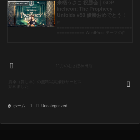
来栖うさこ 祝勝会｜GOP
Uncategorized
Incheon: The Prophecy
Unfolds #50 優勝おめでとう！
/*
==============================
=========== WordPressテーマの白背
景対策
==============================
=========== */.entry-conten...
11月のむさぽ神田店
貸卓（貸し卓）の無料写真撮影サービス
始めました
ホーム
Uncategorized