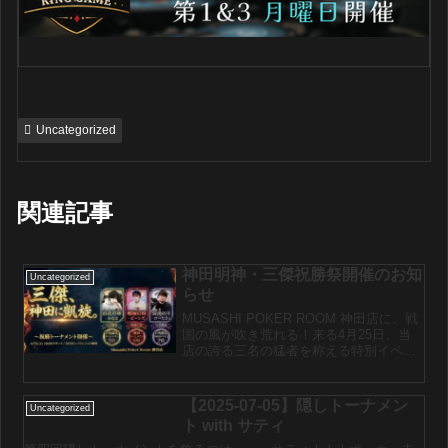
Uncategorized
関連記事
神田明神・三傑祝勝祭開催のお知
Uncategorized
らせ
MUSASHI POKER ROOM 神田店に、戦
国の風が吹き荒れる！来る4月25日、当
店の誇る三名の猛者を称える特別イベン
ト「神田明神・三傑祝勝祭：三傑撃破カ
ード・コンプリートバトル」の開催が決
定いたしました。本イベントは、数々の
【2025-07-05】隠しトーナメン
Uncategorized
激戦を潜...
ト with サティ