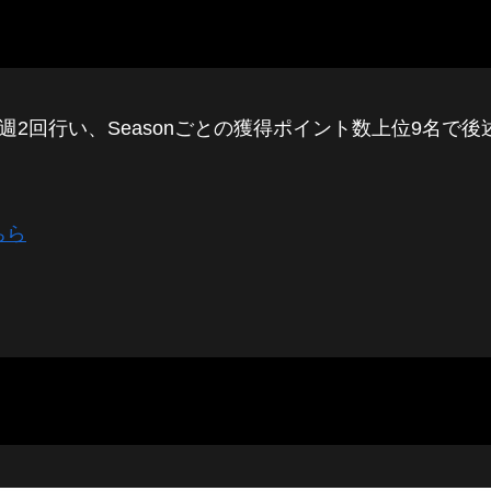
週2回行い、Seasonごとの獲得ポイント数上位9名で
ちら