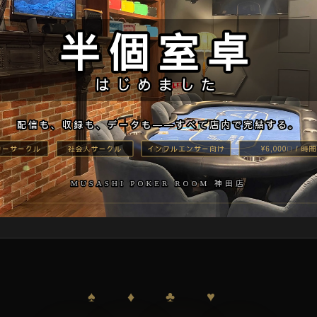
♠ ♦ ♣ ♥