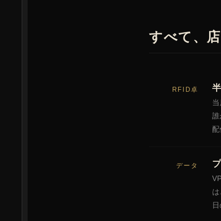
すべて、店
半
RFID卓
当
誰
配
データ
V
は
日