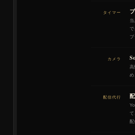
タイマー
当
で
ブ
S
カメラ
高
め
配信代行
Y
て
配