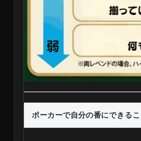
ポーカーで自分の番にできるこ