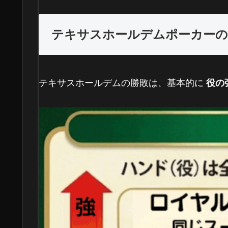
テキサスホールデムポーカーの
テキサスホールデムの勝敗は、基本的に
役の