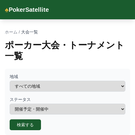
♠
PokerSatellite
ホーム
/
大会一覧
ポーカー大会・トーナメント
一覧
地域
ステータス
検索する