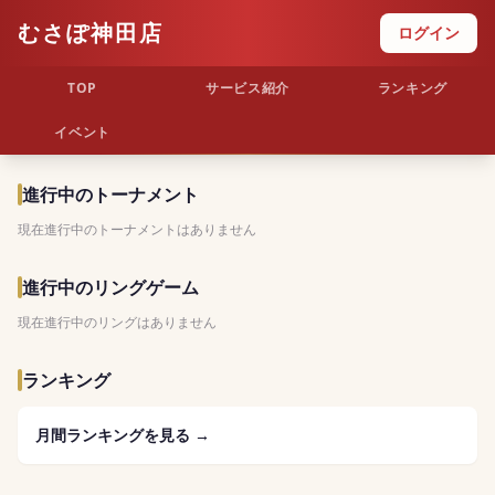
むさぽ神田店
ログイン
TOP
サービス紹介
ランキング
イベント
進行中のトーナメント
現在進行中のトーナメントはありません
進行中のリングゲーム
現在進行中のリングはありません
ランキング
月間ランキングを見る →